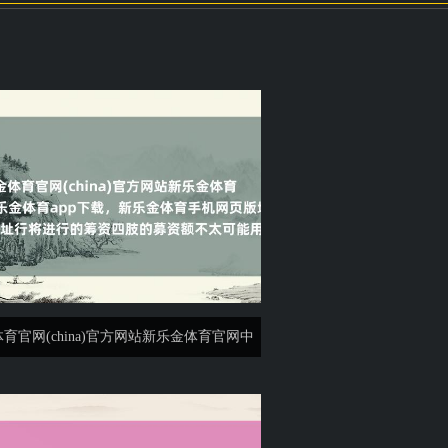
育官网(china)官方网站新乐金体育官网中
国)官方